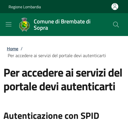
Salta al contenuto principale
Skip to footer content
Regione Lombardia
Comune di Brembate di
Sopra
Briciole di pane
Home
/
Per accedere ai servizi del portale devi autenticarti
Per accedere ai servizi del
portale devi autenticarti
Autenticazione con SPID