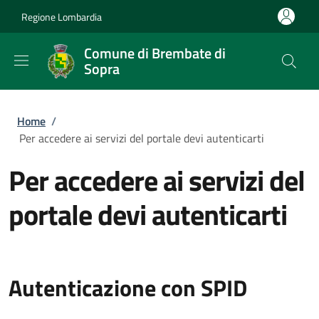
Salta al contenuto principale
Skip to footer content
Regione Lombardia
Comune di Brembate di
Sopra
Briciole di pane
Home
/
Per accedere ai servizi del portale devi autenticarti
Per accedere ai servizi del
portale devi autenticarti
Autenticazione con SPID