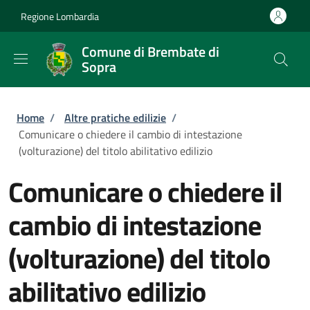
Salta al contenuto principale
Skip to footer content
Regione Lombardia
Comune di Brembate di
Sopra
Briciole di pane
Home
/
Altre pratiche edilizie
/
Comunicare o chiedere il cambio di intestazione
(volturazione) del titolo abilitativo edilizio
Comunicare o chiedere il
cambio di intestazione
(volturazione) del titolo
abilitativo edilizio