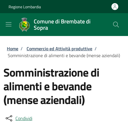
Salta al contenuto principale
Skip to footer content
Regione Lombardia
Comune di Brembate di
Sopra
Briciole di pane
Home
/
Commercio ed Attività produttive
/
Somministrazione di alimenti e bevande (mense aziendali)
Somministrazione di
alimenti e bevande
(mense aziendali)
Condividi