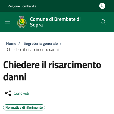
Salta al contenuto principale
Skip to footer content
Regione Lombardia
Comune di Brembate di
Sopra
Briciole di pane
Home
/
Segreteria generale
/
Chiedere il risarcimento danni
Chiedere il risarcimento
danni
Condividi
Normativa di riferimento