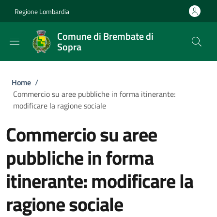
Salta al contenuto principale
Skip to footer content
Regione Lombardia
Comune di Brembate di
Sopra
Briciole di pane
Home
/
Commercio su aree pubbliche in forma itinerante:
modificare la ragione sociale
Commercio su aree
pubbliche in forma
itinerante: modificare la
ragione sociale