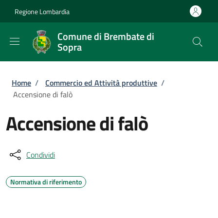
Salta al contenuto principale
Skip to footer content
Regione Lombardia
Comune di Brembate di
Sopra
Briciole di pane
Home
/
Commercio ed Attività produttive
/
Accensione di falò
Accensione di falò
Condividi
Normativa di riferimento