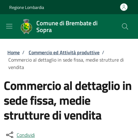
Salta al contenuto principale
Skip to footer content
Regione Lombardia
Comune di Brembate di
Sopra
Briciole di pane
Home
/
Commercio ed Attività produttive
/
Commercio al dettaglio in sede fissa, medie strutture di
vendita
Commercio al dettaglio in
sede fissa, medie
strutture di vendita
Condividi